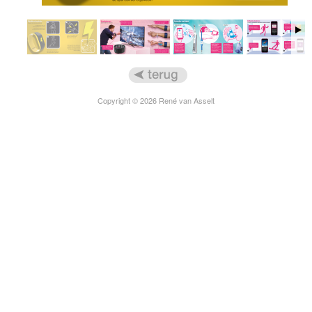
Pavlok-armband Gepubliceerd in Elsevier
Copyright © 2026 René van Asselt